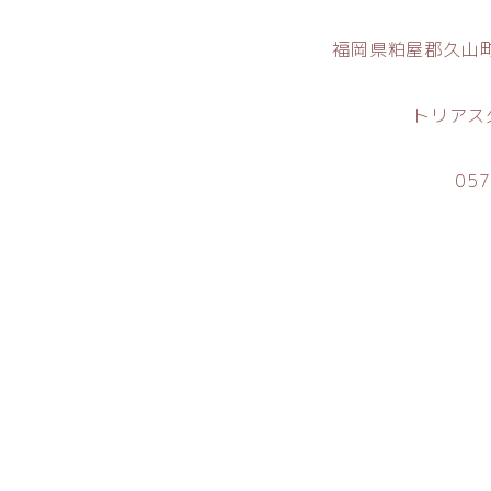
福岡県粕屋郡久山町
トリアス
057