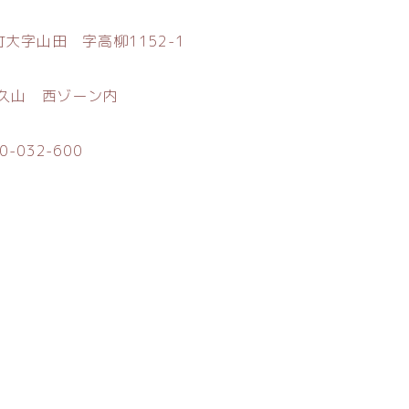
大字山田 字高柳1152-1
久山 西ゾーン内
0-032-600