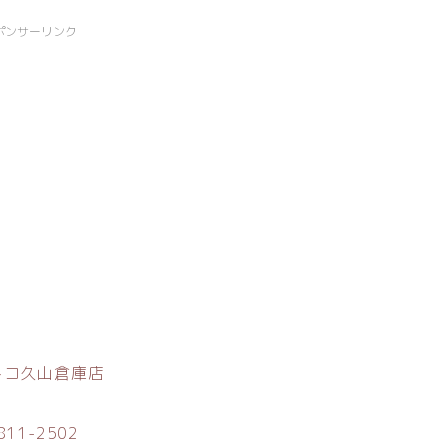
ポンサーリンク
トコ久山倉庫店
811-2502