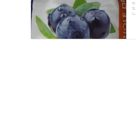
カ
な
ん