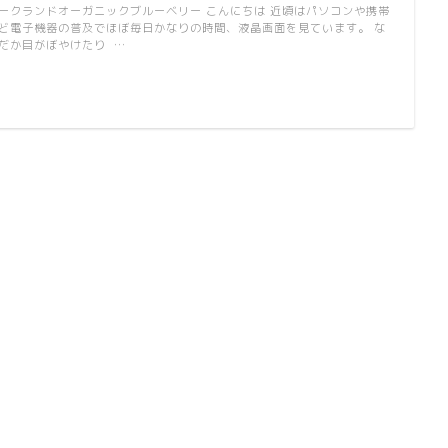
ークランドオーガニックブルーベリー こんにちは 近頃はパソコンや携帯
ど電子機器の普及でほぼ毎日かなりの時間、液晶画面を見ています。 な
だか目がぼやけたり …